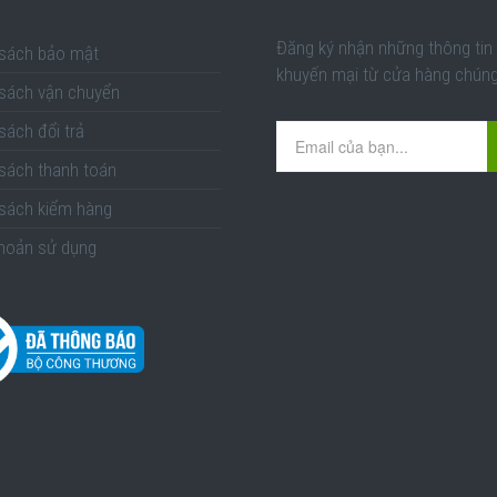
Đăng ký nhận những thông tin
 sách bảo mật
khuyến mại từ cửa hàng chúng 
 sách vận chuyển
sách đổi trả
 sách thanh toán
sách kiểm hàng
hoản sử dụng