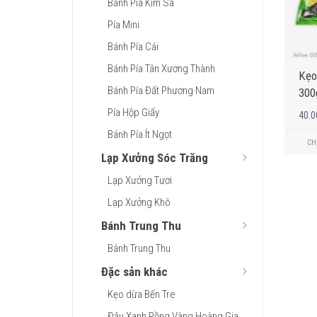
Bánh Pía Kim Sa
Pía Mini
Bánh Pía Cái
Bánh Pía Tân Xương Thành
Kẹo
Bánh Pía Đất Phương Nam
300
Pía Hộp Giấy
40.
Bánh Pía Ít Ngọt
CHI
Lạp Xưởng Sóc Trăng
Lạp Xưởng Tươi
Lạp Xưởng Khô
Bánh Trung Thu
Bánh Trung Thu
Đặc sản khác
Kẹo dừa Bến Tre
Đậu Xanh Rồng Vàng Hoàng Gia