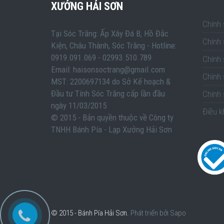
XƯỞNG HẢI SƠN
Chính
Tại Sóc Trăng: Ấp Xây Đá B, Hồ Đắc
Chính
Kiện, Châu Thành, Sóc Trăng - Hotline:
0919.091.069 - 02993.510.789
Chính 
Email: haisonsoctrang@gmail.com
Chính
MST: 2200697134 do Sở Kế hoạch &
Đầu tư Tính Sóc Trăng cấp lần đầu
Chính 
ngày 11/03/2015
Điều k
© 2015 - Bản quyền thuộc về Công ty
TNHH Bánh Pía - Lạp Xưởng Hải Sơn
© 2015 - Bánh Pía Hải Sơn.
Phát triển bởi Sapo