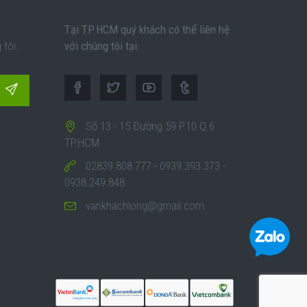
Tại TP.HCM quý khách có thể liên hệ
tôi.
với chúng tôi tại:
Số 13 - 15 Đường 59 P.10 Q.6
TP.HCM
02839.808.777 - 0939.393.373 -
0938.249.848
vankhachlong@gmail.com