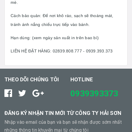
mè.
Cách bảo quản: Để nơi khô ráo, sạch sẽ thoáng mát,
tránh ánh nắng chiếu trực tiếp vào bánh.
Hạn dùng: (xem ngày sản xuất in trên bao bì)
LIÊN HỆ ĐẶT HÀNG: 02839.808.777 - 0939.393.373
THEO DÕI CHÚNG TÔI
HOTLINE
0939393373
ĐĂNG KÝ NHẬN TIN MỚI TỪ CÔNG TY HẢI SƠN
Nhập vào email của bạn và bạn sẽ nhận được sớm nhất
những thông tin khuyến mại từ chúng tôi