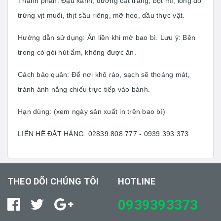
Thành phần: Đậu xanh, đường cát trắng, bột mì, lòng đỏ
trứng vịt muối, thịt sầu riêng, mỡ heo, dầu thực vật.
Hướng dẫn sử dụng: Ăn liền khi mở bao bì. Lưu ý: Bên
trong có gói hút ẩm, không được ăn.
Cách bảo quản: Để nơi khô ráo, sạch sẽ thoáng mát,
tránh ánh nắng chiếu trực tiếp vào bánh.
Hạn dùng: (xem ngày sản xuất in trên bao bì)
LIÊN HỆ ĐẶT HÀNG: 02839.808.777 - 0939.393.373
THEO DÕI CHÚNG TÔI
HOTLINE
0939393373