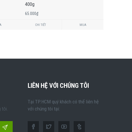
400g
Hồng 540g
65.000₫
80.000₫
A
CHI TIẾT
MUA
CHI TIẾT
LIÊN HỆ VỚI CHÚNG TÔI
Tại TP.HCM quý khách có thể liên hệ
tôi.
với chúng tôi tại: