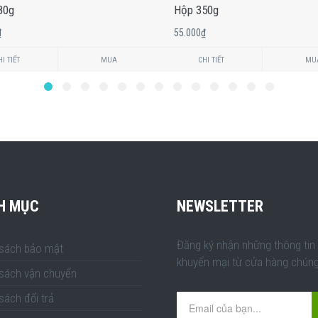
80g
Hộp 350g
0₫
55.000₫
I TIẾT
MUA
CHI TIẾT
MU
H MỤC
NEWSLETTER
Đăng ký nhận những thông tin
 sách bảo mật
khuyến mại từ cửa hàng chúng 
 sách vận chuyển
sách đổi trả