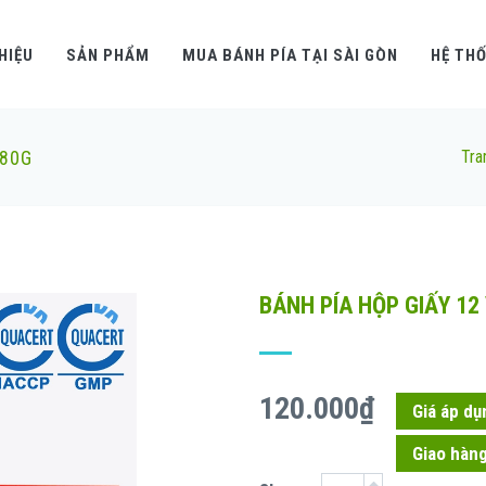
THIỆU
SẢN PHẨM
MUA BÁNH PÍA TẠI SÀI GÒN
HỆ TH
480G
Tra
BÁNH PÍA HỘP GIẤY 12 
120.000₫
Giá áp dụ
Giao hàng