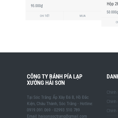
Hộp 2
95.000₫
50.00
CHI TIẾT
MUA
CH
CÔNG TY BÁNH PÍA LẠP
DAN
XƯỞNG HẢI SƠN
Chính
Tại Sóc Trăng: Ấp Xây Đá B, Hồ Đắc
Chính
Kiện, Châu Thành, Sóc Trăng - Hotline:
0919.091.069 - 02993.510.789
Chính 
Email: haisonsoctrang@gmail.com