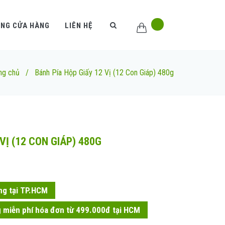
ỐNG CỬA HÀNG
LIÊN HỆ
ng chủ
/
Bánh Pía Hộp Giấy 12 Vị (12 Con Giáp) 480g
VỊ (12 CON GIÁP) 480G
ng tại TP.HCM
 miễn phí hóa đơn từ 499.000đ tại HCM