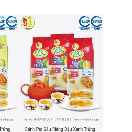
rứng
Bánh Pía Sầu Riêng Đậu Xanh Trứng
Pía Sầu Ri